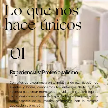
Lo que nos
hace únicos
01
Experiencia y Profesionalismo
Con años de experiencia en la industria de planificación de
eventos y bodas, conocemos los entresijos de lo que se
necesita para crear momentos inolvidables. Nuestro equipo
de profesionales altamente capacitados se asegura de que
cada aspecto de tu evento se maneje con la máxima
dedicación y precisión.