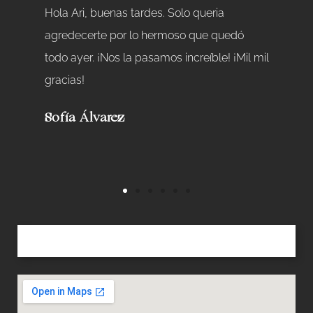
Hola Ari, buenas tardes. Solo queria
Eventaz
agredecerte por lo hermoso que quedó
apoyo y
todo ayer. ¡Nos la pasamos increíble! ¡Mil mil
y supe
gracias!
mucho 
próximo
Sofía Álvarez
contigo
Camil