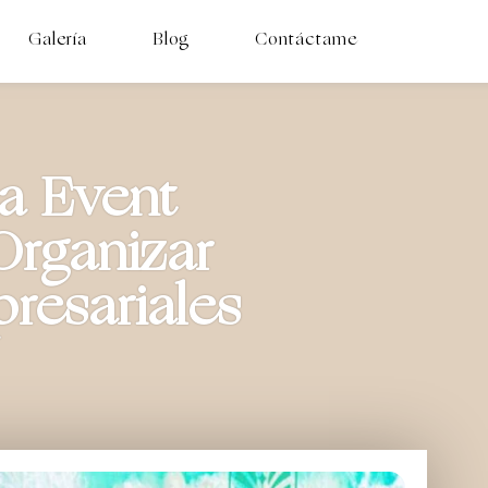
Galería
Blog
Contáctame
a Event
rganizar
resariales